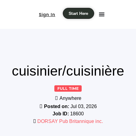
Start Here
Sign In
cuisinier/cuisinière
FULL TIME
Anywhere
Posted on:
Jul 03, 2026
Job ID:
18600
DORSAY Pub Britannique inc.