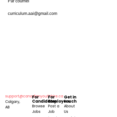
Par courriel
curriculum.aai@gmail.com
support@canadianyouthhire.ca
For
For
Get in
Candidates
Employers
touch
Calgary,
Browse
Post a
About
AB
Jobs
Job
Us