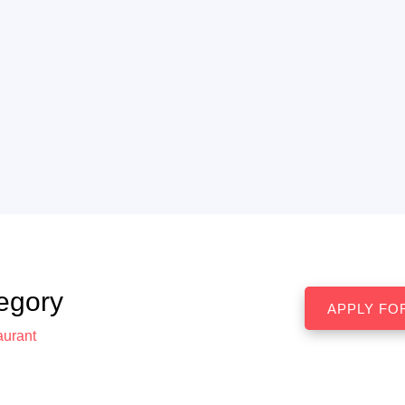
egory
aurant